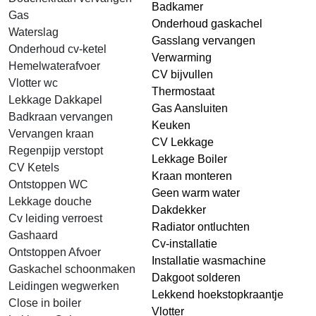
Badkamer
Gas
Onderhoud gaskachel
Waterslag
Gasslang vervangen
Onderhoud cv-ketel
Verwarming
Hemelwaterafvoer
CV bijvullen
Vlotter wc
Thermostaat
Lekkage Dakkapel
Gas Aansluiten
Badkraan vervangen
Keuken
Vervangen kraan
CV Lekkage
Regenpijp verstopt
Lekkage Boiler
CV Ketels
Kraan monteren
Ontstoppen WC
Geen warm water
Lekkage douche
Dakdekker
Cv leiding verroest
Radiator ontluchten
Gashaard
Cv-installatie
Ontstoppen Afvoer
Installatie wasmachine
Gaskachel schoonmaken
Dakgoot solderen
Leidingen wegwerken
Lekkend hoekstopkraantje
Close in boiler
Vlotter