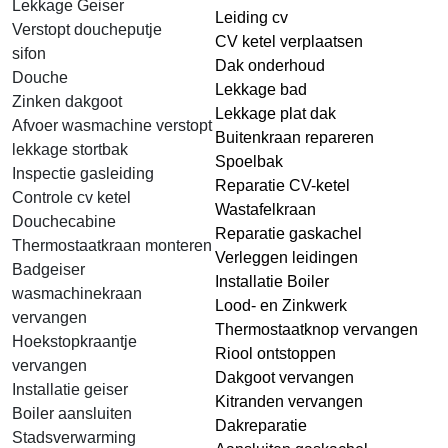
Lekkage Geiser
Leiding cv
Verstopt doucheputje
CV ketel verplaatsen
sifon
Dak onderhoud
Douche
Lekkage bad
Zinken dakgoot
Lekkage plat dak
Afvoer wasmachine verstopt
Buitenkraan repareren
lekkage stortbak
Spoelbak
Inspectie gasleiding
Reparatie CV-ketel
Controle cv ketel
Wastafelkraan
Douchecabine
Reparatie gaskachel
Thermostaatkraan monteren
Verleggen leidingen
Badgeiser
Installatie Boiler
wasmachinekraan
Lood- en Zinkwerk
vervangen
Thermostaatknop vervangen
Hoekstopkraantje
Riool ontstoppen
vervangen
Dakgoot vervangen
Installatie geiser
Kitranden vervangen
Boiler aansluiten
Dakreparatie
Stadsverwarming