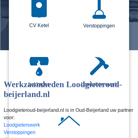
CV Ketel
Verstoppingen
Werkzaamheden Loodgieteroud-
Lekkages
Loodgieterswerk
beijerland.nl
Loodgieteroud-beijerland.nl is in Oud-Beijerland uw partner
voor:
Loodgieterswerk
Verstoppingen