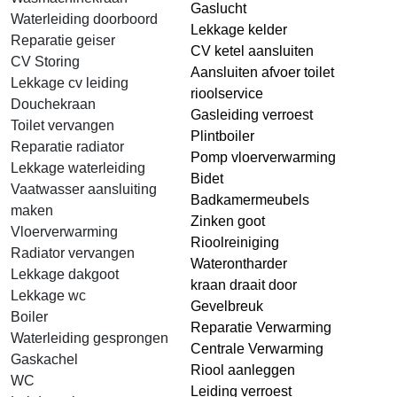
Gaslucht
Waterleiding doorboord
Lekkage kelder
Reparatie geiser
CV ketel aansluiten
CV Storing
Aansluiten afvoer toilet
Lekkage cv leiding
rioolservice
Douchekraan
Gasleiding verroest
Toilet vervangen
Plintboiler
Reparatie radiator
Pomp vloerverwarming
Lekkage waterleiding
Bidet
Vaatwasser aansluiting
Badkamermeubels
maken
Zinken goot
Vloerverwarming
Rioolreiniging
Radiator vervangen
Waterontharder
Lekkage dakgoot
kraan draait door
Lekkage wc
Gevelbreuk
Boiler
Reparatie Verwarming
Waterleiding gesprongen
Centrale Verwarming
Gaskachel
Riool aanleggen
WC
Leiding verroest