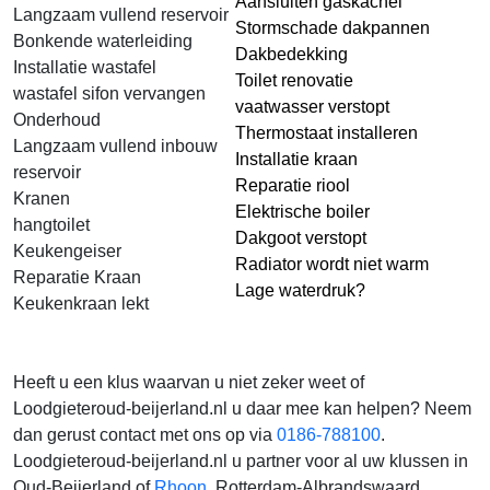
Aansluiten gaskachel
Langzaam vullend reservoir
Stormschade dakpannen
Bonkende waterleiding
Dakbedekking
Installatie wastafel
Toilet renovatie
wastafel sifon vervangen
vaatwasser verstopt
Onderhoud
Thermostaat installeren
Langzaam vullend inbouw
Installatie kraan
reservoir
Reparatie riool
Kranen
Elektrische boiler
hangtoilet
Dakgoot verstopt
Keukengeiser
Radiator wordt niet warm
Reparatie Kraan
Lage waterdruk?
Keukenkraan lekt
Heeft u een klus waarvan u niet zeker weet of
Loodgieteroud-beijerland.nl u daar mee kan helpen? Neem
dan gerust contact met ons op via
0186-788100
.
Loodgieteroud-beijerland.nl u partner voor al uw klussen in
Oud-Beijerland of
Rhoon
, Rotterdam-Albrandswaard,