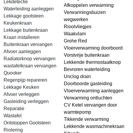
Lekdetectie
Afkoppelen verwarming
Waterleiding aanleggen
Verwarmingsbuizen
Lekkage gootsteen
wegwerken
Keukenkraan
Rioolvliegjes
Lekkage buitenkraan
Waakvlam
Kraan installeren
Grohe Red
Buitenkraan vervangen
Vloerverwarming doorboord
Afvoer aanleggen
Vorstvrije buitenkraan
Radiatorknop vervangen
Lekkende thermostaatknop
wastafelkraan vervangen
Bevroren waterleiding
Quooker
Unclog drain
Regenpijp repareren
Doorboorde gasleiding
Lekkage Keuken
Vloerverwarming aanleggen
Afvoer verleggen
Verwarming ontluchten
Gasleiding verleggen
CV Ketel vervangen door
Reparatie
warmtepomp
Wastafel
Tikkende verwarming
Ontstoppen Gootsteen
Lekkende wasmachinekraan
Riolering