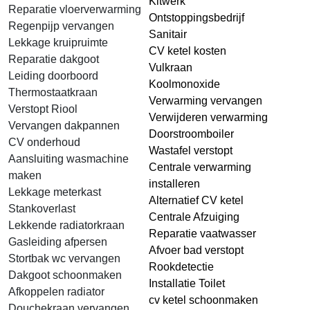
Kitwerk
Reparatie vloerverwarming
Ontstoppingsbedrijf
Regenpijp vervangen
Sanitair
Lekkage kruipruimte
CV ketel kosten
Reparatie dakgoot
Vulkraan
Leiding doorboord
Koolmonoxide
Thermostaatkraan
Verwarming vervangen
Verstopt Riool
Verwijderen verwarming
Vervangen dakpannen
Doorstroomboiler
CV onderhoud
Wastafel verstopt
Aansluiting wasmachine
Centrale verwarming
maken
installeren
Lekkage meterkast
Alternatief CV ketel
Stankoverlast
Centrale Afzuiging
Lekkende radiatorkraan
Reparatie vaatwasser
Gasleiding afpersen
Afvoer bad verstopt
Stortbak wc vervangen
Rookdetectie
Dakgoot schoonmaken
Installatie Toilet
Afkoppelen radiator
cv ketel schoonmaken
Douchekraan vervangen