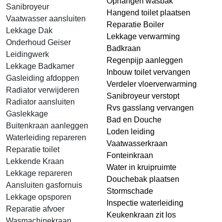
Ophangen wasbak
Sanibroyeur
Hangend toilet plaatsen
Vaatwasser aansluiten
Reparatie Boiler
Lekkage Dak
Lekkage verwarming
Onderhoud Geiser
Badkraan
Leidingwerk
Regenpijp aanleggen
Lekkage Badkamer
Inbouw toilet vervangen
Gasleiding afdoppen
Verdeler vloerverwarming
Radiator verwijderen
Sanibroyeur verstopt
Radiator aansluiten
Rvs gasslang vervangen
Gaslekkage
Bad en Douche
Buitenkraan aanleggen
Loden leiding
Waterleiding repareren
Vaatwasserkraan
Reparatie toilet
Fonteinkraan
Lekkende Kraan
Water in kruipruimte
Lekkage repareren
Douchebak plaatsen
Aansluiten gasfornuis
Stormschade
Lekkage opsporen
Inspectie waterleiding
Reparatie afvoer
Keukenkraan zit los
Wasmachinekraan