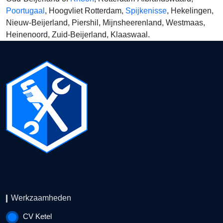
Poortugaal
, Hoogvliet Rotterdam,
Spijkenisse
, Hekelingen,
Nieuw-Beijerland, Piershil, Mijnsheerenland, Westmaas,
Heinenoord, Zuid-Beijerland, Klaaswaal.
Werkzaamheden
CV Ketel